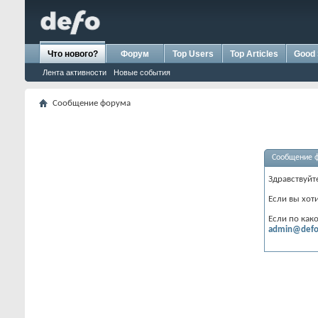
Что нового?
Форум
Top Users
Top Articles
Good 
Лента активности
Новые события
Сообщение форума
Сообщение 
Здравствуйт
Если вы хот
Если по как
admin@defo