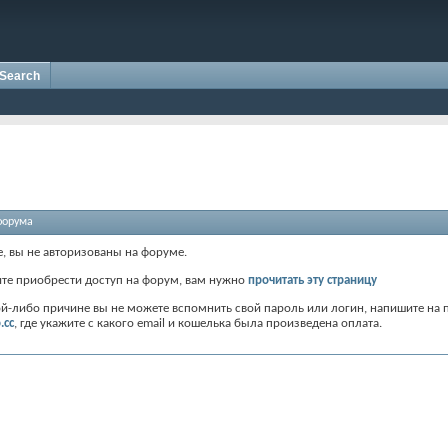
Search
форума
е, вы не авторизованы на форуме.
ите приобрести доступ на форум, вам нужно
прочитать эту страницу
ой-либо причине вы не можете вспомнить свой пароль или логин, напишите на 
.cc
, где укажите с какого email и кошелька была произведена оплата.