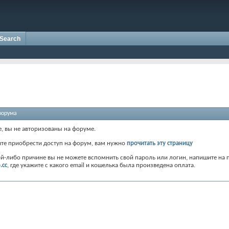
Search
форума
е, вы не авторизованы на форуме.
ите приобрести доступ на форум, вам нужно
прочитать эту страницу
ой-либо причине вы не можете вспомнить свой пароль или логин, напишите на 
.cc
, где укажите с какого email и кошелька была произведена оплата.