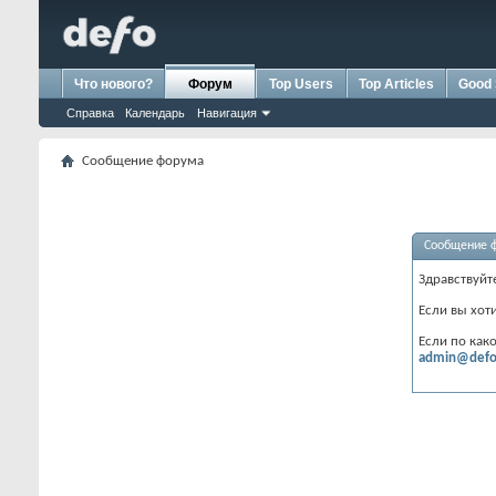
Что нового?
Форум
Top Users
Top Articles
Good 
Справка
Календарь
Навигация
Сообщение форума
Сообщение 
Здравствуйт
Если вы хот
Если по как
admin@defo