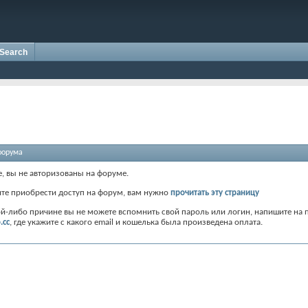
Search
форума
е, вы не авторизованы на форуме.
ите приобрести доступ на форум, вам нужно
прочитать эту страницу
ой-либо причине вы не можете вспомнить свой пароль или логин, напишите на 
.cc
, где укажите с какого email и кошелька была произведена оплата.