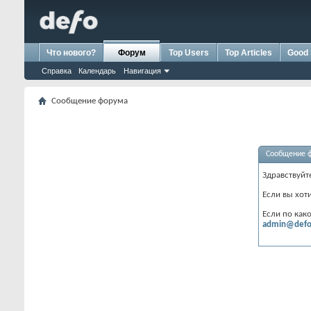
Что нового?
Форум
Top Users
Top Articles
Good 
Справка
Календарь
Навигация
Сообщение форума
Сообщение 
Здравствуйт
Если вы хот
Если по как
admin@defo