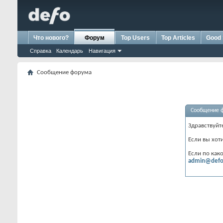
Что нового?
Форум
Top Users
Top Articles
Good 
Справка
Календарь
Навигация
Сообщение форума
Сообщение 
Здравствуйт
Если вы хот
Если по как
admin@defo