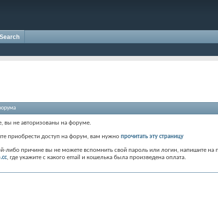
Search
форума
е, вы не авторизованы на форуме.
ите приобрести доступ на форум, вам нужно
прочитать эту страницу
ой-либо причине вы не можете вспомнить свой пароль или логин, напишите на 
.cc
, где укажите с какого email и кошелька была произведена оплата.