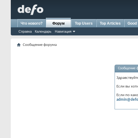
Что нового?
Форум
Top Users
Top Articles
Good 
Справка
Календарь
Навигация
Сообщение форума
Сообщение 
Здравствуйт
Если вы хот
Если по как
admin@defo