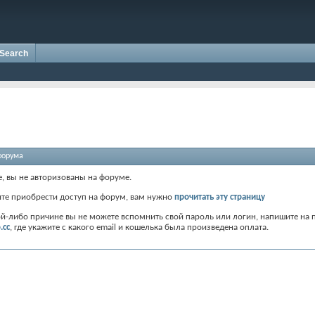
Search
форума
е, вы не авторизованы на форуме.
ите приобрести доступ на форум, вам нужно
прочитать эту страницу
ой-либо причине вы не можете вспомнить свой пароль или логин, напишите на 
.cc
, где укажите с какого email и кошелька была произведена оплата.