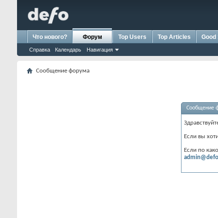
Что нового?
Форум
Top Users
Top Articles
Good 
Справка
Календарь
Навигация
Сообщение форума
Сообщение 
Здравствуйт
Если вы хот
Если по как
admin@defo