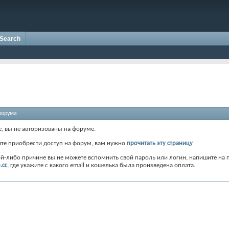
Search
форума
е, вы не авторизованы на форуме.
ите приобрести доступ на форум, вам нужно
прочитать эту страницу
ой-либо причине вы не можете вспомнить свой пароль или логин, напишите на 
.cc
, где укажите с какого email и кошелька была произведена оплата.