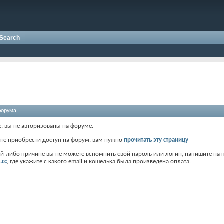
Search
форума
е, вы не авторизованы на форуме.
ите приобрести доступ на форум, вам нужно
прочитать эту страницу
ой-либо причине вы не можете вспомнить свой пароль или логин, напишите на 
.cc
, где укажите с какого email и кошелька была произведена оплата.