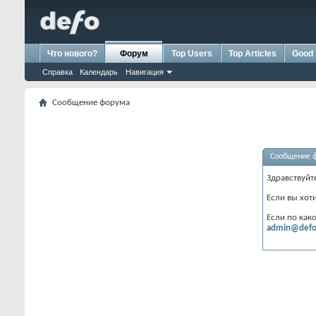
Что нового?
Форум
Top Users
Top Articles
Good 
Справка
Календарь
Навигация
Сообщение форума
Сообщение 
Здравствуйт
Если вы хот
Если по как
admin@defo