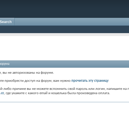
Search
форума
е, вы не авторизованы на форуме.
ите приобрести доступ на форум, вам нужно
прочитать эту страницу
ой-либо причине вы не можете вспомнить свой пароль или логин, напишите на 
.cc
, где укажите с какого email и кошелька была произведена оплата.