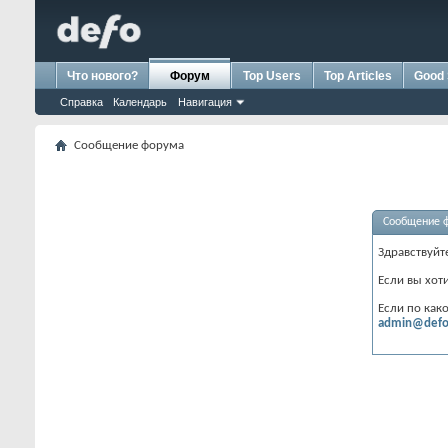
Что нового?
Форум
Top Users
Top Articles
Good 
Справка
Календарь
Навигация
Сообщение форума
Сообщение 
Здравствуйт
Если вы хот
Если по как
admin@defo