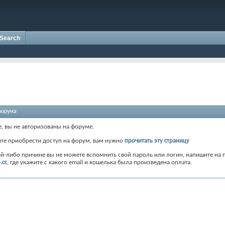
Search
форума
е, вы не авторизованы на форуме.
ите приобрести доступ на форум, вам нужно
прочитать эту страницу
ой-либо причине вы не можете вспомнить свой пароль или логин, напишите на 
.cc
, где укажите с какого email и кошелька была произведена оплата.