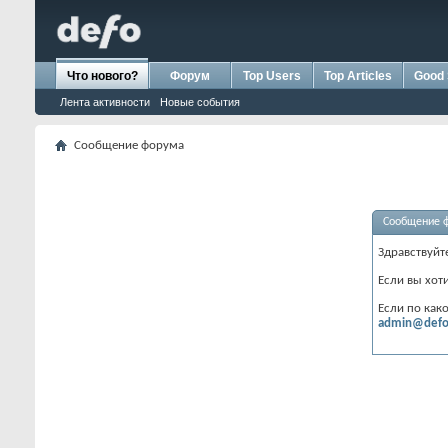
Что нового?
Форум
Top Users
Top Articles
Good 
Лента активности
Новые события
Сообщение форума
Сообщение 
Здравствуйт
Если вы хот
Если по как
admin@defo