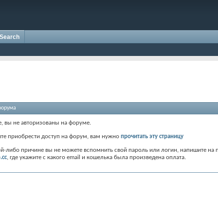
Search
форума
е, вы не авторизованы на форуме.
ите приобрести доступ на форум, вам нужно
прочитать эту страницу
ой-либо причине вы не можете вспомнить свой пароль или логин, напишите на 
.cc
, где укажите с какого email и кошелька была произведена оплата.