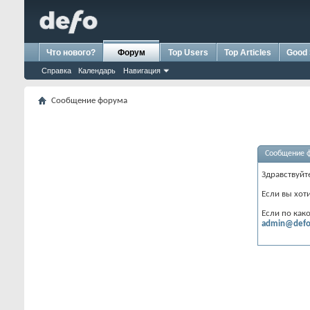
Что нового?
Форум
Top Users
Top Articles
Good 
Справка
Календарь
Навигация
Сообщение форума
Сообщение 
Здравствуйт
Если вы хот
Если по как
admin@defo