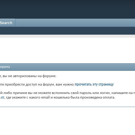
Search
форума
е, вы не авторизованы на форуме.
ите приобрести доступ на форум, вам нужно
прочитать эту страницу
ой-либо причине вы не можете вспомнить свой пароль или логин, напишите на 
.cc
, где укажите с какого email и кошелька была произведена оплата.