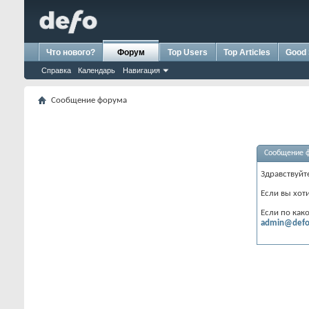
Что нового?
Форум
Top Users
Top Articles
Good 
Справка
Календарь
Навигация
Сообщение форума
Сообщение 
Здравствуйт
Если вы хот
Если по как
admin@defo